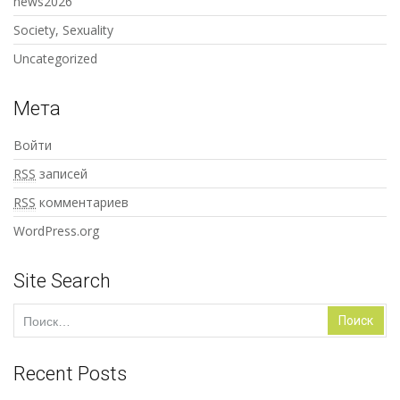
news2026
Society, Sexuality
Uncategorized
Мета
Войти
RSS
записей
RSS
комментариев
WordPress.org
Site Search
Найти:
Recent Posts