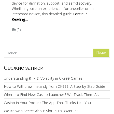
device for divination, support, and self-discovery.
Whether you’re an experienced fortuneteller or an
interested novice, this detailed guide
Continue
Reading…
(
0
)
Найти:
Свежие записи
Understanding RTP & Volatility in CK999 Games
How to Withdraw Instantly from CK999: A Step-by-Step Guide
Where to Find New Casino Launches? We Track Them All.
Casino in Your Pocket: The App That Thinks Like You.
We Know a Secret About Slot RTPs. Want In?