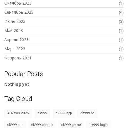
Октябрь 2023
(1)
Сентябрь 2023
(4)
Июль 2023
(3)
Май 2023
(1)
Апрель 2023
(1)
Март 2023
(1)
Февраль 2021
(1)
Popular Posts
Nothing yet
Tag Cloud
Ai News 2025
ck999
ck999 app
ck999 bd
ck999 bet
ck999 casino
ck999 game
ck999 login