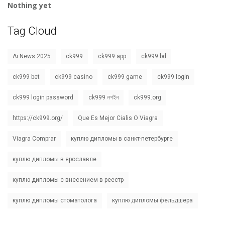
Nothing yet
Tag Cloud
Ai News 2025
ck999
ck999 app
ck999 bd
ck999 bet
ck999 casino
ck999 game
ck999 login
ck999 login password
ck999 লগইন
ck999.org
https://ck999.org/
Que Es Mejor Cialis O Viagra
Viagra Comprar
куплю дипломы в санкт-петербурге
куплю дипломы в ярославле
куплю дипломы с внесением в реестр
куплю дипломы стоматолога
куплю дипломы фельдшера