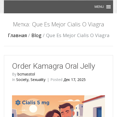
Skip to content
Метка: Que Es Mejor Cialis O Viagra
Главная
/
Blog
/
Que Es Mejor Cialis O Viagra
Order Kamagra Oral Jelly
By
bcmasstol
In
Society, Sexuality
Posted
Дек 17, 2025